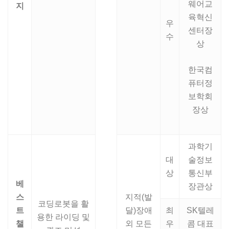
웨어교
지
육혁신
우
센터장
수
상
한국컴
퓨터정
보학회
장상
과학기
대
술정보
상
통신부
베
장관상
스
지적(발
코딩로봇을 활
트
달)장애
최
SK텔레
용한 라이딩 및
챌
외 모든
우
콤 대표