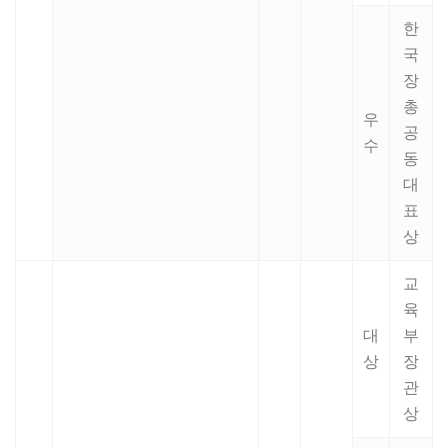
한
국
장
총
우
공
수
동
대
표
상
교
육
대
부
상
장
관
상