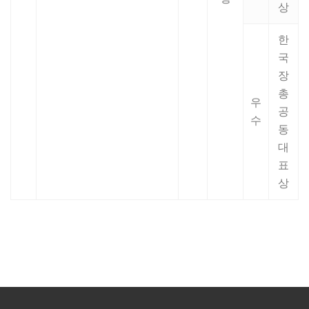
상
한
국
장
총
우
공
수
동
대
표
상