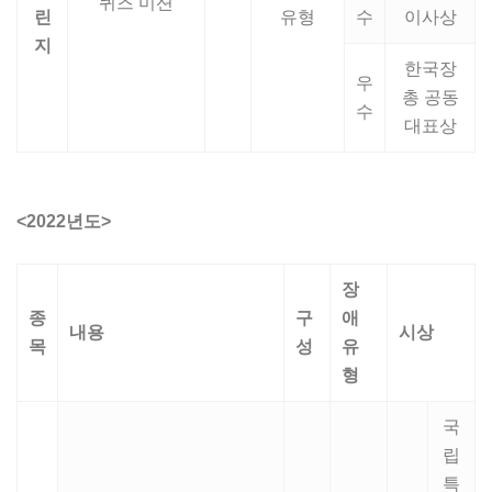
퀴즈 미션
린
유형
수
이사상
지
한국장
우
총 공동
수
대표상
<2022년도>
장
종
구
애
내용
시상
목
성
유
형
국
립
특