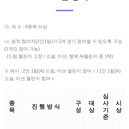
가. 개 수 : 4종목 이상
나. 원칙:참여자(2인1팀)가 2개 경기 참여할 수 있도록 구성
(1개만 참여 가능)
(드림 챌린지 고정 / 소셜, 미션, 행복 AI챌린지 중 1택)
※ 예시 : 2인 1팀(A) 드림, 미션 챌린지 참여 ○ / 2인 1팀(A)
소셜, 미션 챌린지 참여 𐄂
심
종
구
대
사
시
진 행 방 식
목
성
상
기
상
준