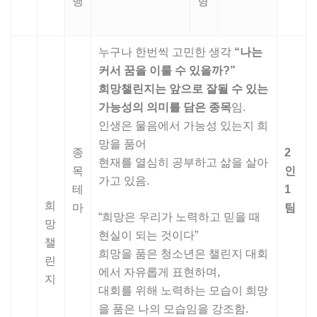
행
형
누구나 한번씩 고민한 생각
“
나는
커서 꿈을 이룰 수 있을까
?”
희망챌린지는 앞으로 잘될 수 있는
가능성의 의미를 담은 종목
임.
인생은 물음에서 가능성 있는지 희
망을 품어
종
2
현재를 열심히 공부하고 삶을 살아
목
인
가고 있음.
테
1
희
마
팀
“희망은 우리가 노력하고 믿을 때
망
현실이 되는 것이다”
챌
희망을 품은 청소년은 챌린지 대회
린
에서 자유롭게 표현하며,
지
대회를 위해 노력하는 모습이 희망
을 품은 나의 모습임을 강조함.