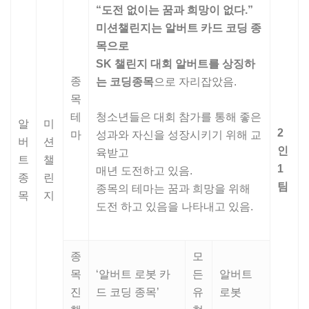
“
도전 없이는 꿈과 희망이 없다
.”
미션챌린지는 알버트 카드 코딩 종
목으로
SK
챌린지 대회 알버트를 상징하
종
는 코딩종목
으로 자리잡았음.
목
테
청소년들은 대회 참가를 통해 좋은
알
미
2
마
성과와 자신을 성장시키기 위해 교
버
션
인
육받고
트
챌
1
매년 도전하고 있음.
종
린
팀
종목의 테마는 꿈과 희망을 위해
목
지
도전 하고 있음을 나타내고 있음.
종
모
목
‘알버트 로봇 카
든
알버트
진
드 코딩 종목’
유
로봇