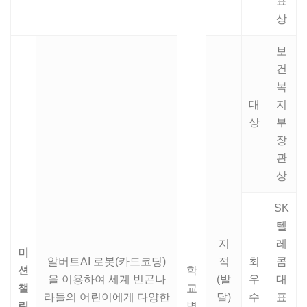
표
상
보
건
복
대
지
상
부
장
관
상
SK
텔
지
레
미
알버트AI 로봇(카드코딩)
적
최
콤
션
학
을 이용하여 세계 빈곤나
(발
우
대
챌
교
라들의 어린이에게 다양한
달)
수
표
린
별