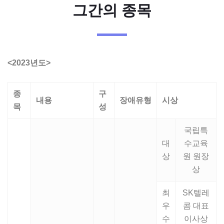
그간의 종목
<2023년도>
종
구
내용
장애유형
시상
목
성
국립특
대
수교육
상
원 원장
상
최
SK텔레
우
콤 대표
수
이사상