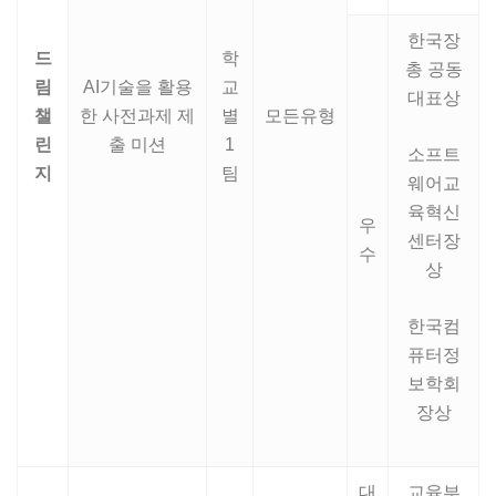
한국장
드
학
총 공동
림
AI기술을 활용
교
대표상
챌
한 사전과제 제
별
모든유형
린
출 미션
1
소프트
지
팀
웨어교
육혁신
우
센터장
수
상
한국컴
퓨터정
보학회
장상
대
교육부