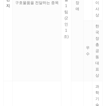
구호물품을 전달하는 종목
장
이
지
1
애
사
팀
상
(2
인
한
1
국
조)
장
총
우
공
수
동
대
표
상
과
학
기
술