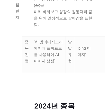
챌
(꿈)을
린
미리 바라보고 성장의 원동력과 꿈
지
을 위해 열정적으로 살아감을 표현
함.
종
‘AI 빙이미지크리
발
목
에이터 프롬프트
달
‘bing 이
진
를 사용하여 AI
유
미지’
행
이미지 생성’
형
2024년 종목