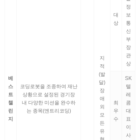
정
대
보
상
통
신
부
장
관
지
상
적
(발
베
SK
달)
스
코딩로봇을 조종하여 재난
텔
장
트
상황으로 설정된 경기장
레
애
챌
내 다양한 미션을 완수하
최
콤
외
린
는 종목(엔트리코딩)
우
대
모
지
수
표
든
이
유
사
형