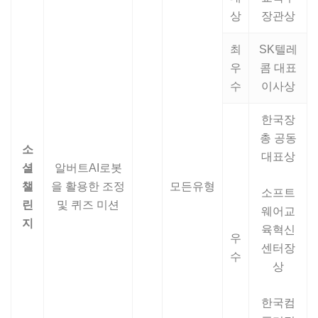
상
장관상
최
SK텔레
우
콤 대표
수
이사상
한국장
총 공동
소
대표상
셜
알버트AI로봇
챌
을 활용한 조정
모든유형
소프트
린
및 퀴즈 미션
웨어교
지
육혁신
우
센터장
수
상
한국컴