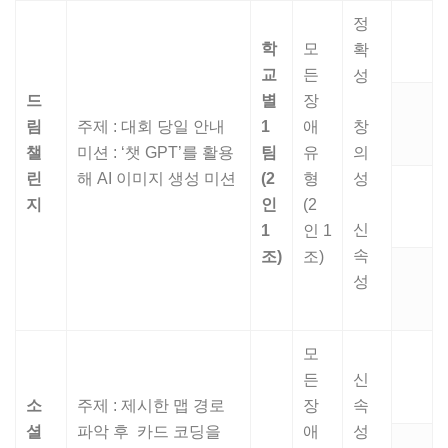
정
학
모
확
교
든
성
드
별
장
림
주제 : 대회 당일 안내
1
애
창
챌
미션 : ‘챗 GPT’를 활용
팀
유
의
린
해 AI 이미지 생성 미션
(2
형
성
지
인
(2
신
1
인 1
속
조
)
조)
성
모
든
신
소
주제 : 제시한 맵 경로
장
속
셜
파악 후 카드 코딩을
애
성