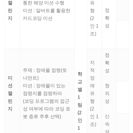
챌
통한 해양 미션 수행
유
정
린
미션 : 알버트를 활용한
형
확
지
카드코딩 미션
(2
성
인 1
조)
정
지
확
주제 : 장애물 점령(토
적
성
학
미
너먼트)
장
교
션
미션 : 장애물이 있는
애
창
별
챌
점령지를 점령하라
유
의
1
린
(코딩 프로그램의 접근
형
성
팀
지
성 여부에 따라 코딩 로
(2
(2
신
봇 종류 추후 선택)
인 1
인
속
조)
1
성