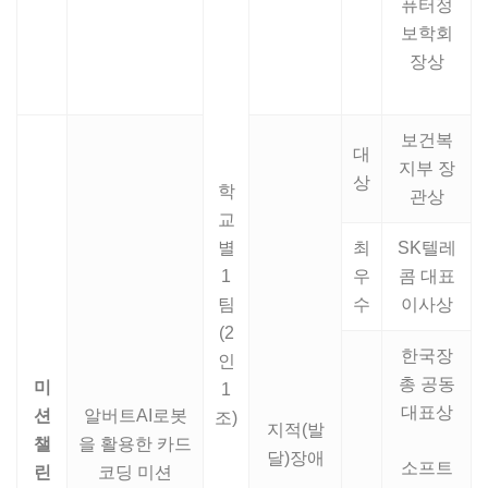
퓨터정
보학회
장상
보건복
대
지부 장
상
학
관상
교
별
최
SK텔레
1
우
콤 대표
팀
수
이사상
(2
한국장
인
총 공동
미
1
대표상
션
알버트AI로봇
조)
지적(발
챌
을 활용한 카드
달)장애
소프트
린
코딩 미션