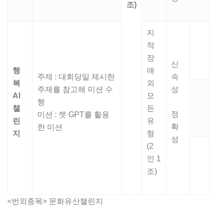
조
)
지
적
장
신
행
애
주제 : 대회당일 제시한
속
복
외
주제를 참고해 미션 수
성
AI
모
행
챌
든
정
미션 : 챗 GPT를 활용
린
유
확
한 미션
지
형
성
(2
인 1
조)
<번외종목> 문화유산챌린지