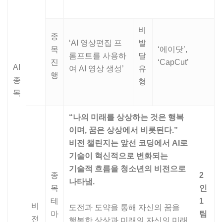
비
종
‘AI 영상편집 프
발
목
‘에이닷’,
롬프트를 사용하
달
진
‘CapCut’
AI
여 AI 영상 생성’
유
행
종
형
목
“
나의 미래를 상상하는 것은 행복
이며
,
꿈은 상상에서 비롯된다
.”
비전 챌린지는 앞선 코딩에서
AI
로
기술이 혁신적으로 변화되는
기술적 흐름을 청소년의 비전으로
종
2
나타냄
.
목
인
테
1
비
도전과 도약을 통해 자신의 꿈을
마
팀
전
행복한 상상과 미래의 자신의 미래