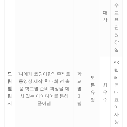
수
대
교
상
육
원
원
장
상
SK
텔
드
‘나에게 코딩이란?’ 주제로
학
모
레
림
동영상 제작 후 대회 전 출
교
든
최
콤
챌
품 학교별 준비 과정을 재
별
유
우
대
린
치 있는 아이디어를 통해
1
형
수
표
지
풀어냄
팀
이
사
상