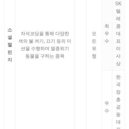
SK
텔
레
최
콤
소
자석코딩을 통해 다양한
모
우
대
셜
색의 불 켜기, 끄기 등의 미
든
수
표
챌
션을 수행하며 멸종위기
유
이
린
동물을 구하는 종목
형
사
지
상
한
국
장
총
우
공
수
동
대