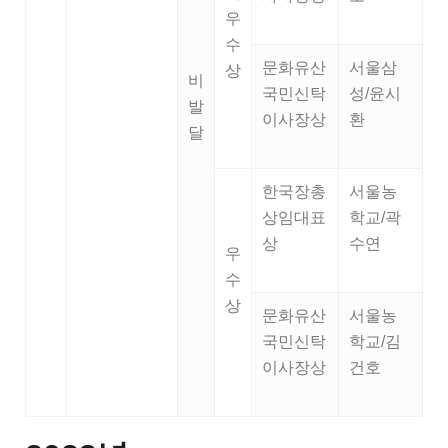
우
수
문화유산
서울삼
상
비
국민신탁
성/윤시
발
이사장상
환
달
한국장총
서울농
상임대표
학교/곽
상
수연
우
수
상
문화유산
서울농
국민신탁
학교/김
이사장상
건호