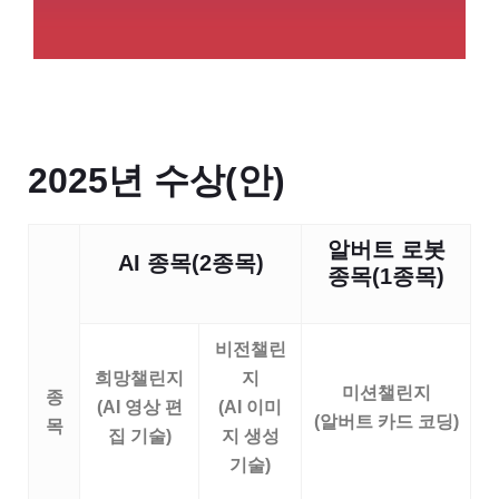
2025년 수상(안)
알버트 로봇
AI
종목
(2
종목
)
종목
(1
종목
)
비전챌린
희망챌린지
지
미션챌린지
종
(AI
영상 편
(AI
이미
(
알버트 카드 코딩
)
목
집 기술
)
지 생성
기술
)