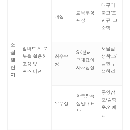
대구이
교육부장
룸고/조
대상
관상
민규, 고
준혁
소
알버트 AI 로
서울삼
셜
SK텔레
봇을 활용한
최우수
성학교/
챌
콤대표이
조정 및
상
남현규,
린
사사장상
퀴즈 미션
설한결
지
통영잠
한국장총
포/김형
우수상
상임대표
운,안예
상
빈