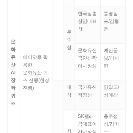
한국장총
통영잠
상임대표
포/김형
상
운
우
수
문
상
화
문화유산
예산꿈
유
에이닷을 활
국민신탁
빛/이서
산
용한
이사장상
현
AI
문화유산 퀴
장
즈 진행(현장
대
국가유산
양일고/
학
진행)
상
청장상
성예찬
퀴
즈
SK텔레
충주성
콤대표이
심/김미
최
사사장상
소