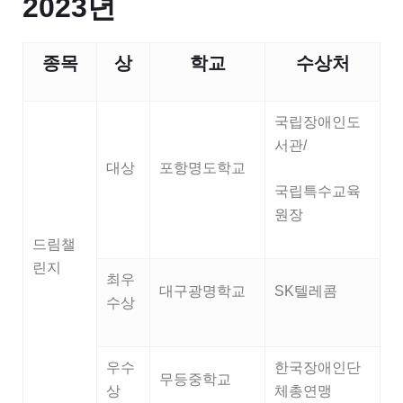
2023년
종목
상
학교
수상처
국립장애인도
서관/
대상
포항명도학교
국립특수교육
원장
드림챌
린지
최우
대구광명학교
SK텔레콤
수상
우수
한국장애인단
무등중학교
상
체총연맹