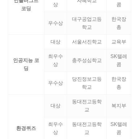
언플러그드
자혜학교
상
콤
코딩
대구공업고등
한국장
우수상
학교
총
대상
서울서진학교
교육부
최우수
SK텔레
인공지능 코
충주성심학교
상
콤
딩
당진정보고등
한국장
우수상
학교
총
동대전고등학
대상
복지부
교
최우수
동대전고등학
SK텔레
환경퀴즈
상
교
콤