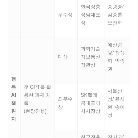
한국장총
송광중/
우수상
상임대표
김종훈,
상
오진화
예산꿈
과학기술
빛/ 장성
대상
정보통신
혁, 박종
장관상
권
행
복
챗 GPT를 활
서울삼
AI
용한 과제 체
SK텔레
최우수
성/ 윤시
챌
출
콤대표이
상
환, 송예
린
(현장진행)
사사장상
성
지
한국장총
장기고/