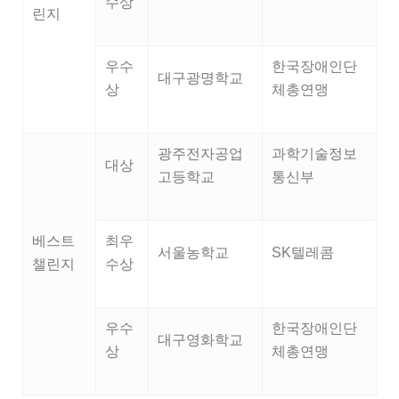
수상
린지
우수
한국장애인단
대구광명학교
상
체총연맹
광주전자공업
과학기술정보
대상
고등학교
통신부
베스트
최우
서울농학교
SK텔레콤
챌린지
수상
우수
한국장애인단
대구영화학교
상
체총연맹