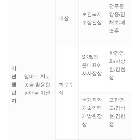
전주중
보건복지
앙중/임
대상
부장관상
채호,배
연후
함평영
SK텔레
화/박상
콤대표이
미
헌,김현
사사장상
션
알버트 AI로
성
챌
봇을 활용한
최우수
린
장애물 미션
상
국가과학
포항명
지
기술인력
도/김석
개발원장
현,김헌
상
정