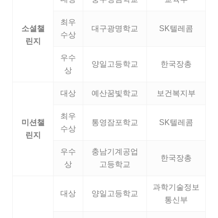
최우
소셜챌
대구광명학교
SK텔레콤
수상
린지
우수
양일고등학교
한국장총
상
대상
예산꿈빛학교
보건복지부
최우
미션챌
통영잠포학교
SK텔레콤
수상
린지
우수
충남기계공업
한국장총
상
고등학교
과학기술정보
대상
양일고등학교
통신부