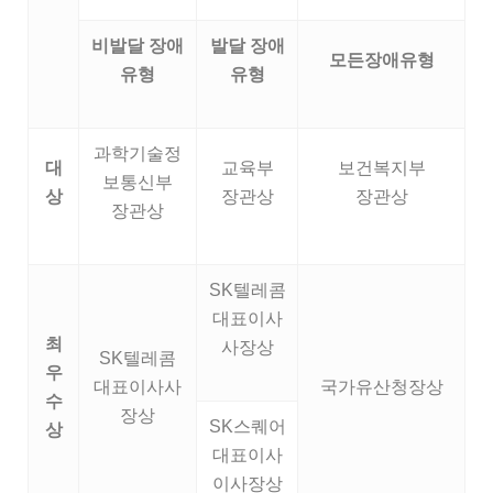
비발달 장애
발달 장애
모든장애유형
유형
유형
과학기술정
대
교육부
보건복지부
보통신부
상
장관상
장관상
장관상
SK텔레콤
대표이사
최
사장상
SK텔레콤
우
대표이사사
국가유산청장상
수
장상
SK스퀘어
상
대표이사
이사장상