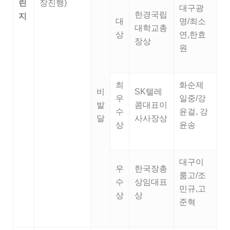
린
장진행)
대구광
한경국립
지
대
명/최소
대학교총
상
연,한효
장상
원
최
화순제
비
SK텔레
우
일중/강
발
콤대표이
수
윤걸, 강
달
사사장상
상
윤송
대구이
우
한국장총
룸고/조
수
상임대표
민규,고
상
상
준혁