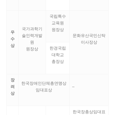
국립특수
교육원
국가과학기
원장상
우
술인력개발
문화유산국민신탁
수
원
이사장상
상
한경국립
원장상
대학교
총장상
장
한국장애인단체총연맹상
려
–
임대표상
상
한국장총상임대표