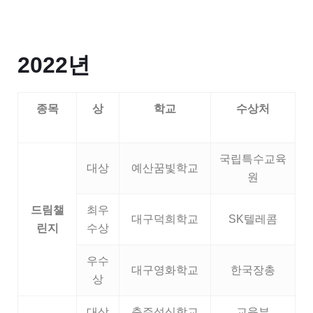
2022년
종목
상
학교
수상처
국립특수교육
대상
예산꿈빛학교
원
드림챌
최우
대구덕희학교
SK텔레콤
린지
수상
우수
대구영화학교
한국장총
상
대상
충주성심학교
교육부