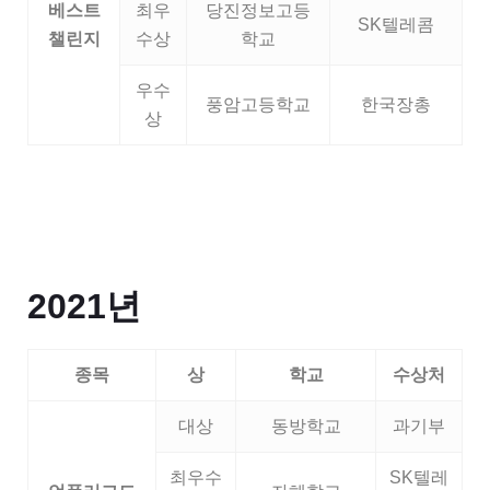
베스트
최우
당진정보고등
SK텔레콤
챌린지
수상
학교
우수
풍암고등학교
한국장총
상
2021년
종목
상
학교
수상처
대상
동방학교
과기부
최우수
SK텔레