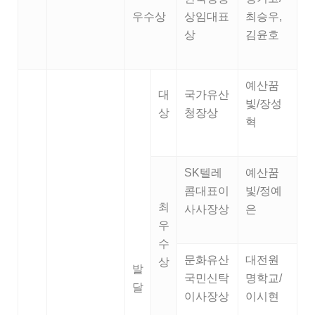
우수상
상임대표
최승우,
상
김윤호
예산꿈
대
국가유산
빛/장성
상
청장상
혁
SK텔레
예산꿈
콤대표이
빛/정예
최
사사장상
은
우
수
문화유산
대전원
상
발
국민신탁
명학교/
달
이사장상
이시현