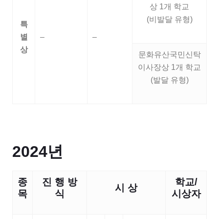
상 1개 학교
(비발달 유형)
특
별
–
–
상
문화유산국민신탁
이사장상 1개 학교
(발달 유형)
2024년
종
진 행 방
학교
/
시 상
목
식
시상자