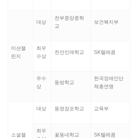
전부중앙중학
대상
보건복지부
교
미션챌
최우
천안인애학교
SK텔레콤
린지
수상
우수
한국장애인단
동방학교
상
체총연맹
대상
동영잠포학교
교육부
최우
소셜챌
꽃동네학교
SK텔레콤