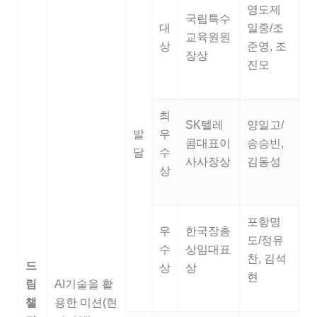
영도제
국립특수
대
일중/조
교육원원
상
준영, 조
장상
진모
최
SK텔레
양일고/
발
우
콤대표이
송승빈,
달
수
사사장상
김동성
상
포항명
우
한국장총
도/정유
수
상임대표
찬, 김석
드
상
상
현
림
AI기술을 활
챌
용한 미션(현