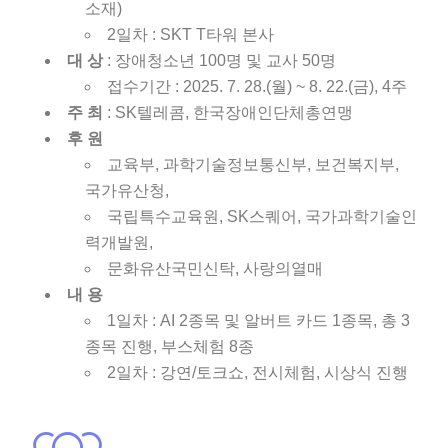
소재)
2일차 : SKT T타워 본사
대 상
: 장애청소년 100명 및 교사 50명
접수기간 : 2025. 7. 28.(월) ~ 8. 22.(금), 4주
주 최
: SK텔레콤, 한국장애인단체총연맹
후 원
교육부, 과학기술정보통신부, 보건복지부,
국가유산청,
국립특수교육원, SK스퀘어, 국가과학기술인
력개발원,
문화유산국민신탁, 사랑의열매
내 용
1일차 : AI 2종목 및 알버트 카드 1종목, 총 3
종목 진행, 부스체험 8종
2일차 : 강연/토크쇼, 전시체험, 시상식 진행